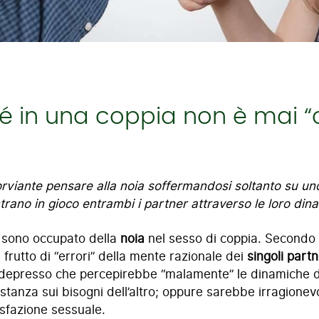
 in una coppia non è mai “
orviante pensare alla noia soffermandosi soltanto su un
ntrano in gioco entrambi i partner attraverso le loro di
sono occupato della
noia
nel sesso di coppia. Secondo u
 frutto di “errori” della mente razionale dei
singoli part
 depresso che percepirebbe “malamente” le dinamiche d
anza sui bisogni dell’altro; oppure sarebbe irragionevole
isfazione sessuale.