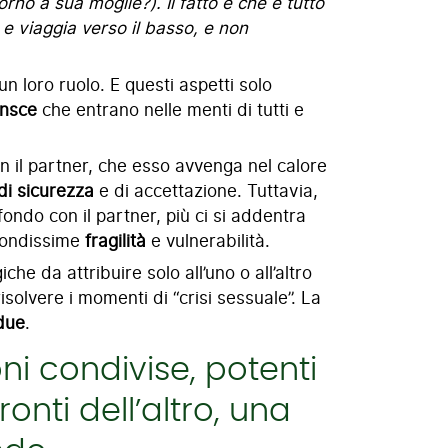
no a sua moglie?). Il fatto è che è tutto
 e viaggia verso il basso, e non
un loro ruolo. E questi aspetti solo
onsce
che entrano nelle menti di tutti e
con il partner, che esso avvenga nel calore
i sicurezza
e di accettazione. Tuttavia,
ofondo con il partner, più ci si addentra
ofondissime
fragilità
e vulnerabilità.
he da attribuire solo all’uno o all’altro
solvere i momenti di “crisi sessuale”. La
 due
.
ni condivise, potenti
onti dell’altro, una