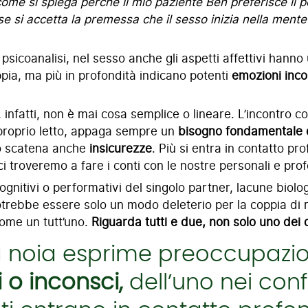
me si spiega perché il mio paziente Ben preferisce il por
e si accetta la premessa che il sesso inizia nella mente
psicoanalisi, nel sesso anche gli aspetti affettivi hanno 
pia, ma più in profondità indicano potenti
emozioni inc
, infatti, non è mai cosa semplice o lineare. L’incontro 
 proprio letto, appaga sempre un
bisogno fondamentale d
tro scatena anche
insicurezze
. Più si entra in contatto pr
 ci troveremo a fare i conti con le nostre personali e pr
nitivi o performativi del singolo partner, lacune biologic
trebbe essere solo un modo deleterio per la coppia di ri
come un tutt’uno.
Riguarda tutti e due, non solo uno dei
la noia esprime preoccupazio
 o inconsci,
dell’uno nei confr