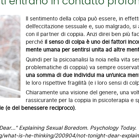
ti entrano in contatto profo
Il sentimento della colpa può essere, in effet
dell’eccitazione sessuale e, suo malgrado, si
con il partner di coppia. Anzi direi ben più 
perché
il senso di colpa è uno dei fattori inc
mente umana per sentirsi unita ad altre ment
Quindi per la psicoanalisi la noia nella vita s
problematiche di coppia) va sempre osservat
una somma di due individui ma un’unica ment
le loro rispettive fragilità (e i loro sensi di co
Chiaramente una visione del genere, una volt
rassicurante per la coppia in psicoterapia e 
le (e del benessere reciproco)
.
, Dear..." Explaining Sexual Boredom. Psychology Today.
g/what-is-he-thinking/200904/not-tonight-dear-expla