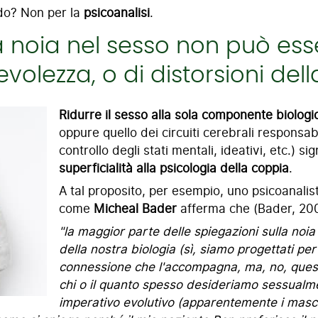
do? Non per la
psicoanalisi
.
 la noia nel sesso non può es
evolezza, o di distorsioni de
Ridurre il sesso alla sola componente biologi
oppure quello dei circuiti cerebrali responsabi
controllo degli stati mentali, ideativi, etc.) s
superficialità alla psicologia della coppia
.
A tal proposito, per esempio, uno psicoanalis
come
Micheal Bader
afferma che (Bader, 20
"la maggior parte delle spiegazioni sulla noia
della nostra biologia (sì, siamo progettati per
connessione che l'accompagna, ma, no, questo
chi o il quanto spesso desideriamo sessualme
imperativo evolutivo (apparentemente i masch