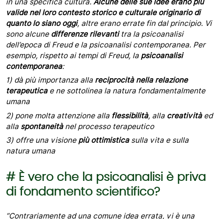
in una specifica cultura.
Alcune delle sue idee erano più
valide nel loro contesto storico e culturale originario di
quanto lo siano oggi
, altre erano errate fin dal principio. Vi
sono alcune
differenze rilevanti
tra la psicoanalisi
dell’epoca di Freud e la psicoanalisi contemporanea. Per
esempio, rispetto ai tempi di Freud, la
psicoanalisi
contemporanea
:
1)
dà più importanza alla
reciprocità nella relazione
terapeutica
e ne sottolinea la natura fondamentalmente
umana
2)
pone molta attenzione alla
flessibilità
, alla
creatività
ed
alla
spontaneità
nel processo terapeutico
3)
offre una visione
più ottimistica
sulla vita e sulla
natura umana
# È vero che la psicoanalisi è priva
di fondamento scientifico?
“Contrariamente ad una comune idea errata, vi è una