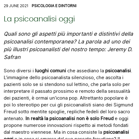
29 JUNE 2021
PSICOLOGIA E DINTORNI
La psicoanalisi oggi
Quali sono gli aspetti più importanti e distintivi della
psicoanalisi contemporanea? La parola ad uno dei
più illustri psicoanalisti del nostro tempo: Jeremy D.
Safran
Sono diversi i
luoghi comuni
che assediano la
psicoanalisi
.
L’immagine dello psicoanalista silenzioso, che ascolta i
pazienti solo se si stendono sul lettino, che parla solo per
interpretare il passato prossimo e remoto della sessualità
dei pazienti, è ormai un’icona pop. Altrettanto popolare è
poi lo stereotipo per cui gli psicoanalisti siano dei Sigmund
Freud sotto mentite spoglie, repliche fedeli del loro sacro
antenato.
In realtà la psicoanalisi non è solo Freud
e oggi
propone numerose innovazioni rispetto ai metodi fondati
dal maestro viennese. Ma in cosa consiste la
psicoanalisi
oggi
e in cosa si smarca dal suo passato freudiano? Il