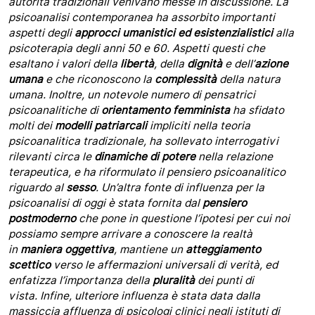
autorità tradizionali venivano messe in discussione.
La
psicoanalisi contemporanea ha assorbito importanti
aspetti degli
approcci umanistici ed esistenzialistici
alla
psicoterapia degli anni 50 e 60. Aspetti questi che
esaltano i valori della
libertà
, della
dignità
e dell’
azione
umana
e che riconoscono la
complessità
della natura
umana.
Inoltre, un notevole numero di pensatrici
psicoanalitiche di
orientamento femminista
ha sfidato
molti dei
modelli patriarcali
impliciti nella teoria
psicoanalitica tradizionale, ha sollevato interrogativi
rilevanti circa le
dinamiche di potere
nella relazione
terapeutica, e ha riformulato il pensiero psicoanalitico
riguardo al
sesso
.
Un’altra fonte di influenza per la
psicoanalisi di oggi è stata fornita dal
pensiero
postmoderno
che pone in questione l’ipotesi per cui noi
possiamo sempre arrivare a conoscere la realtà
in
maniera oggettiva
, mantiene un
atteggiamento
scettico
verso le affermazioni universali di verità, ed
enfatizza l’importanza della
pluralità
dei punti di
vista.
Infine, ulteriore influenza è stata data dalla
massiccia affluenza di psicologi clinici negli istituti di