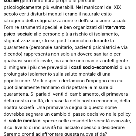
sociale
getta nell’ombra proprio le persone
psicologicamente più vulnerabili. Nei manicomi del XIX
secolo certi disturbi mentali erano il naturale esito
iatrogeno della stigmatizzazione e dell’esclusione sociale.
Fornire strumenti speciali e ben organizzati di
intervento
psico-sociale
alle persone più a rischio di isolamento,
stigmatizzazione, stress post-traumatico durante la
quarantena (personale sanitario, pazienti psichiatrici e via
dicendo) rappresenta non solo un dovere sanitario per
qualsiasi società civile, ma anche una maniera intelligente
di mitigare i più che prevedibili
costi socio-economici
di un
prolungato isolamento sulla salute mentale di una
popolazione. Molti esperti declamano l’impegno con cui
quotidianamente tentiamo di rispettare le misure di
quarantena. Si parla di venti di cambiamento, di primavera
della nostra civiltà, di rinascita della nostra economia, della
nostra società. Una primavera degna di questo nome
dovrebbe segnare un cambio di passo decisivo nelle policy
di
salute mentale
, specie nelle cosiddette società avanzate,
il cui livello di inclusività ha lasciato spesso a desiderare.
Saremo pronti ad affrontare questa nuova sfida?