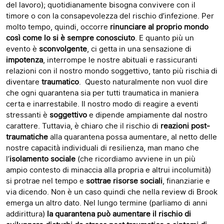
del lavoro); quotidianamente bisogna convivere con il
timore o con la consapevolezza del rischio d’infezione. Per
molto tempo, quindi, occorre
rinunciare al proprio mondo
così come lo si è sempre conosciuto
. E quanto più un
evento è
sconvolgente
, ci getta in una sensazione di
impotenza
, interrompe le nostre abituali e rassicuranti
relazioni con il nostro mondo soggettivo, tanto più rischia di
diventare
traumatico
. Questo naturalmente non vuol dire
che ogni quarantena sia per tutti traumatica in maniera
certa e inarrestabile. Il nostro modo di reagire a eventi
stressanti è
soggettivo
e dipende ampiamente dal nostro
carattere. Tuttavia, è chiaro che il rischio di
reazioni post-
traumatiche
alla quarantena possa aumentare, al netto delle
nostre capacità individuali di resilienza, man mano che
l’
isolamento sociale
(che ricordiamo avviene in un più
ampio contesto di minaccia alla propria e altrui incolumità)
si protrae nel tempo e
sottrae risorse
sociali
, finanziarie e
via dicendo. Non è un caso quindi che nella review di Brook
emerga un altro dato. Nel lungo termine (parliamo di anni
addirittura)
la quarantena può aumentare il rischio di