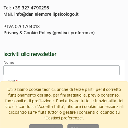
Tel:
+39 327 4790296
Mail:
info@danielemorellipsicologo.it
P.IVA 0261764018
Privacy & Cookie Policy
(gestisci preferenze)
Iscriviti alla newsletter
Nome
E-mail
*
Utilizziamo cookie tecnici, anche di terze parti, per il corretto
funzionamento del sito, per fini statistici e, previo consenso,
funzionali e di profilazione. Puoi attivare tutte le funzionalità del
sito cliccando su "Accetta tutto", rifiutare i cookie non essenziali
Accetto il trattamento dei dati personali (
leggi
informativa
)
*
cliccando su "Rifiuta tutto" o gestire i consensi cliccando su
"Gestisci preferenze".