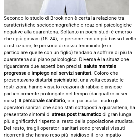
Secondo lo studio di Brook non è certa la relazione tra
caratteristiche sociodemografiche e reazioni psicologiche
negative alla quarantena. Soltanto in pochi studi è emerso
che i più giovani (16-24), le persone con un più basso livello
di istruzione, le persone di sesso femminile (e in
particolare quelle con un figlio) tendano a soffrire di più la
quarantena sul piano psicologico. Diversa è la situazione
riguardante due aspetti ben precisi:
salute mentale
pregressa
e
impiego nei servizi sanitari
. Coloro che
presentavano
disturbi psichiatrici
, una volta cessate le
restrizioni, hanno vissuto reazioni di rabbia e ansiose
particolarmente prolungate nel tempo (dai quattro ai sei
mesi). Il
personale sanitario
, e in particolar modo gli
operatori sanitari che sono stati sottoposti a quarantena, ha
presentato sintomi di
stress post traumatico
di gran lunga
più significativi rispetto al resto della popolazione studiata.
Del resto, tra gli operatori sanitari sono prevalsi vissuti
ricorrenti che hanno reso più insidioso il loro impatto