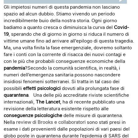
Gli impietosi numeri di questa pandemia non lasciano
spazio ad alcun dubbio. Stiamo vivendo un periodo
incredibilmente buio della nostra storia. Ogni giorno
badiamo a quanto cresca o diminuisca la curva del
Covid-
19
, sperando che di giorno in giorno si riduca il numero di
vittime umane fino ad arrivare all'epilogo di questa tragedia.
Ma, una volta finita la fase emergenziale, dovremo soltanto
fare i conti con la corrente di risacca dei nuovi contagi e
con le più che probabili conseguenze economiche della
pandemia
?Secondo la comunità scientifica, in realtà, i
numeri dell’emergenza sanitaria possono nascondere
insidiosi fenomeni sotterranei. Si tratta in tal caso dei
possibili
effetti psicologici
dovuti alla prolungata fase di
quarantena
. Una delle più accreditate riviste scientifiche
internazionali,
The Lancet
, ha di recente pubblicato una
revisione della letteratura esistente rispetto alle
conseguenze psicologiche
delle misure di quarantena.
Nella
review di Brooks e collaboratori
sono stati presi in
esame i dati provenienti dalle popolazioni di vari paesi del
globo poste in quarantena durante l’epidemia di SARS del