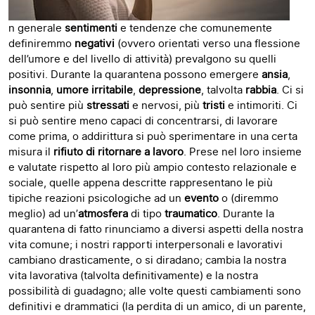
n generale
sentimenti
e tendenze che comunemente
definiremmo
negativi
(ovvero orientati verso una flessione
dell’umore e del livello di attività) prevalgono su quelli
positivi. Durante la quarantena possono emergere
ansia
,
insonnia
,
umore irritabile
,
depressione
, talvolta
rabbia
. Ci si
può sentire più
stressati
e nervosi, più
tristi
e intimoriti. Ci
si può sentire meno capaci di concentrarsi, di lavorare
come prima, o addirittura si può sperimentare in una certa
misura il
rifiuto di ritornare a lavoro
. Prese nel loro insieme
e valutate rispetto al loro più ampio contesto relazionale e
sociale, quelle appena descritte rappresentano le più
tipiche reazioni psicologiche ad un
evento
o (diremmo
meglio) ad un’
atmosfera
di tipo
traumatico
. Durante la
quarantena di fatto rinunciamo a diversi aspetti della nostra
vita comune; i nostri rapporti interpersonali e lavorativi
cambiano drasticamente, o si diradano; cambia la nostra
vita lavorativa (talvolta definitivamente) e la nostra
possibilità di guadagno; alle volte questi cambiamenti sono
definitivi e drammatici (la perdita di un amico, di un parente,