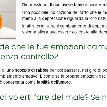
l’impressione di
non avere fame
e perderan
Una possibile indicazione del fatto che le mo
meno alla depressione riguarda la loro natu
In altri termini, se il cambiamento di appeti
volontà allora può essere collegato alla dep
ede che le tue emozioni cam
senza controllo?
a di uno
scoppio di rabbia
per poi passare, nel giro di p
 cambiamento emotivo. È come se le proprie emozioni osci
a è conosciuta come
labilità dell’umore
.
di volerti fare del male? Se no