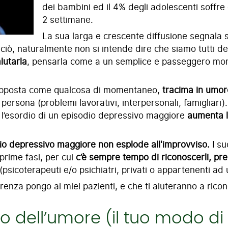
dei bambini ed il 4% degli adolescenti soffr
2 settimane.
La sua larga e crescente diffusione segnala 
ciò, naturalmente non si intende dire che siamo tutti de
lutarla
, pensarla come a un semplice e passeggero mom
 supposta come qualcosa di momentaneo,
tracima in umo
rsona (problemi lavorativi, interpersonali, famigliari). 
, l’esordio di un episodio depressivo maggiore
aumenta l
io depressivo maggiore non esplode all'improvviso.
I su
prime fasi, per cui
c’è sempre tempo di riconoscerli, pre
sicoterapeuti e/o psichiatri, privati o appartenenti ad u
rrenza pongo ai miei pazienti, e che ti aiuteranno a rico
no dell’umore (il tuo modo di 