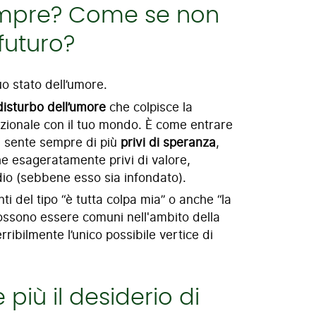
sempre? Come se non
futuro?
uo stato dell’umore.
disturbo dell’umore
che colpisce la
ozionale con il tuo mondo. È come entrare
si sente sempre di più
privi di speranza
,
che esageratamente privi di valore,
odio (sebbene esso sia infondato).
nti del tipo “è tutta colpa mia” o anche “la
ssono essere comuni nell'ambito della
ribilmente l’unico possibile vertice di
più il desiderio di