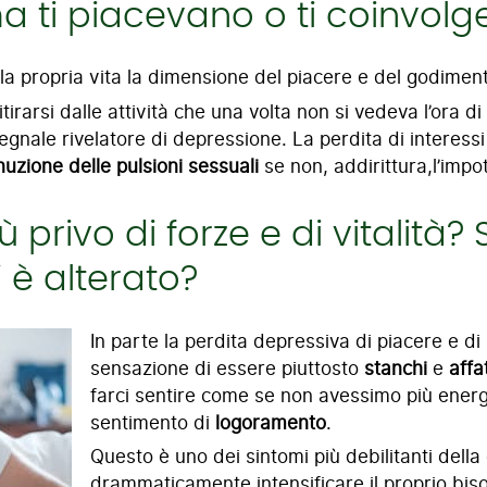
ma ti piacevano o ti coinvol
a propria vita la dimensione del piacere e del godime
ritirarsi dalle attività che una volta non si vedeva l’ora d
egnale rivelatore di depressione. La perdita di interessi
nuzione delle pulsioni sessuali
se non, addirittura,l’imp
privo di forze e di vitalità? S
 è alterato?
In parte la perdita depressiva di piacere e di
sensazione di essere piuttosto
stanchi
e
affa
farci sentire come se non avessimo più energ
sentimento di
logoramento
.
Questo è uno dei sintomi più debilitanti della
drammaticamente intensificare il proprio bis