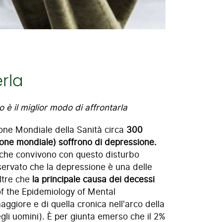
rla
 è il miglior modo di affrontarla
ione Mondiale della Sanità circa
300
zione mondiale) soffrono di depressione.
 che convivono con questo disturbo
servato che la depressione è una delle
oltre che
la principale causa dei decessi
 of the Epidemiology of Mental
ggiore e di quella cronica nell'arco della
egli uomini). È per giunta emerso che il 2%