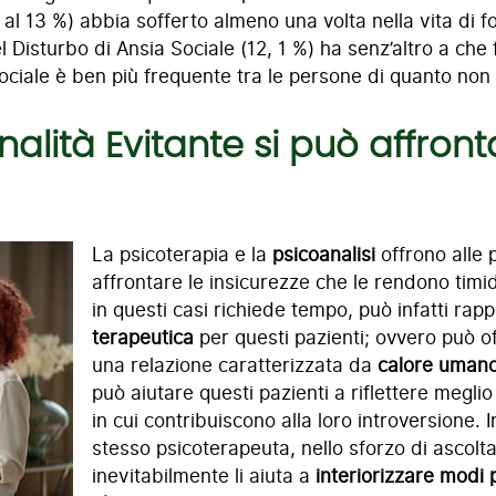
 al 13 %) abbia sofferto almeno una volta nella vita di fo
Disturbo di Ansia Sociale (12, 1 %) ha senz’altro a che f
sociale è ben più frequente tra le persone di quanto non 
onalità Evitante si può affron
La psicoterapia e la
psicoanalisi
offrono alle 
affrontare le insicurezze che le rendono timi
in questi casi richiede tempo, può infatti ra
terapeutica
per questi pazienti; ovvero può of
una relazione caratterizzata da
calore uman
può aiutare questi pazienti a riflettere megli
in cui contribuiscono alla loro introversione.
stesso psicoterapeuta, nello sforzo di ascolta
inevitabilmente li aiuta a
interiorizzare modi 