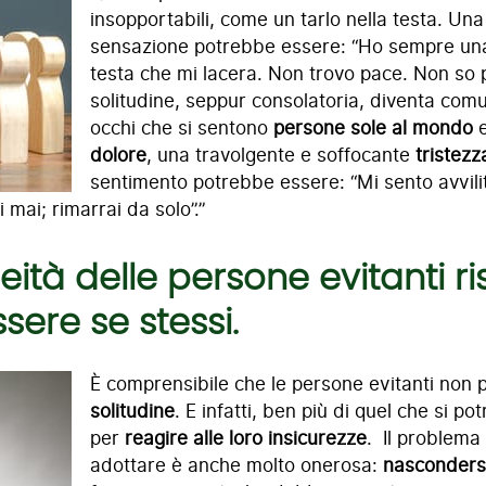
insopportabili, come un tarlo nella testa. U
sensazione potrebbe essere: “Ho sempre una
testa che mi lacera. Non trovo pace. Non so p
solitudine, seppur consolatoria, diventa co
occhi che si sentono
persone sole al mondo
e
dolore
, una travolgente e soffocante
tristezz
sentimento potrebbe essere: “Mi sento avvili
 mai; rimarrai da solo”.”
eità delle persone evitanti 
ere se stessi.
È comprensibile che le persone evitanti non 
solitudine
. E infatti, ben più di quel che si 
per
reagire alle loro
insicurezze
. Il problema 
adottare è anche molto onerosa:
nasconders