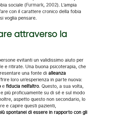
bia sociale (
Furmark, 2002
). L’ampia
are con il carattere cronico della fobia
si voglia pensare.
tare attraverso la
persone evitanti un validissimo aiuto per
de e ritirate. Una buona psicoterapia, che
ppresentare una fonte di
alleanza
frire loro un’esperienza in parte nuova:
o
e
fiducia nell’altro
. Questo, a sua volta,
o e più proficuamente su di sé e sul modo
 Inoltre, aspetto questo non secondario, lo
re e capire questi pazienti,
più spontanei di essere in rapporto con gli