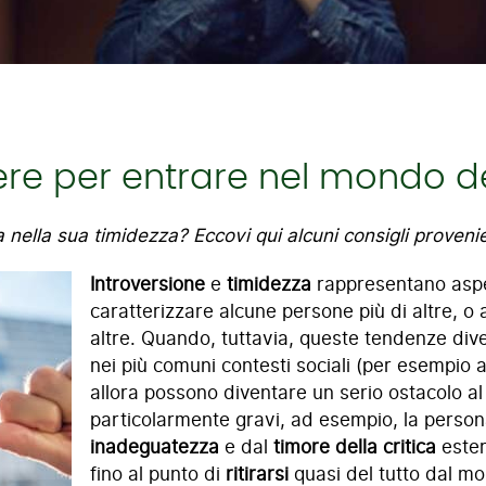
e per entrare nel mondo deg
a nella sua timidezza? Eccovi qui alcuni consigli provenien
Introversione
e
timidezza
rappresentano aspet
caratterizzare alcune persone più di altre, o 
altre. Quando, tuttavia, queste tendenze div
nei più comuni contesti sociali (per esempio a 
allora possono diventare un serio ostacolo al n
particolarmente gravi, ad esempio, la person
inadeguatezza
e dal
timore della critica
ester
fino al punto di
ritirarsi
quasi del tutto dal mo