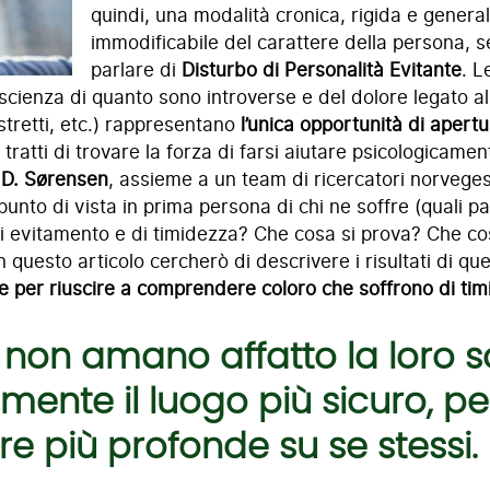
quindi, una modalità cronica, rigida e genera
immodificabile del carattere della persona, s
parlare di
Disturbo di Personalità Evitante
. L
cienza di quanto sono introverse e del dolore legato al
 stretti, etc.) rappresentano
l’unica opportunità di apert
 tratti di trovare la forza di farsi aiutare psicologicame
e D. Sørensen
, assieme a un team di ricercatori norveges
l punto di vista in prima persona di chi ne soffre (quali
i evitamento e di timidezza? Che cosa si prova? Che co
 questo articolo cercherò di descrivere i risultati di qu
e per riuscire a comprendere coloro che soffrono di tim
i non amano affatto la loro so
mente il luogo più sicuro, per
re più profonde su se stessi.